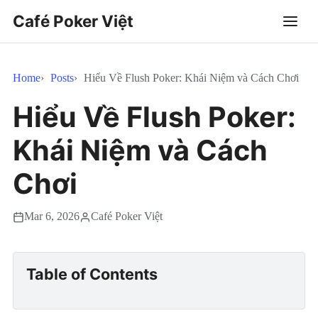
Café Poker Việt
Home
Posts
Hiểu Về Flush Poker: Khái Niệm và Cách Chơi
Hiểu Về Flush Poker:
Khái Niệm và Cách
Chơi
Mar 6, 2026
Café Poker Việt
Table of Contents