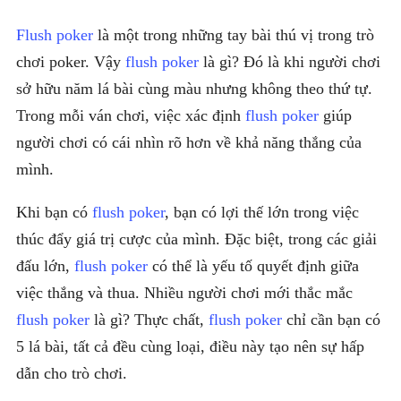
Flush poker
là một trong những tay bài thú vị trong trò
chơi poker. Vậy
flush poker
là gì? Đó là khi người chơi
sở hữu năm lá bài cùng màu nhưng không theo thứ tự.
Trong mỗi ván chơi, việc xác định
flush poker
giúp
người chơi có cái nhìn rõ hơn về khả năng thắng của
mình.
Khi bạn có
flush poker
, bạn có lợi thế lớn trong việc
thúc đẩy giá trị cược của mình. Đặc biệt, trong các giải
đấu lớn,
flush poker
có thể là yếu tố quyết định giữa
việc thắng và thua. Nhiều người chơi mới thắc mắc
flush poker
là gì? Thực chất,
flush poker
chỉ cần bạn có
5 lá bài, tất cả đều cùng loại, điều này tạo nên sự hấp
dẫn cho trò chơi.