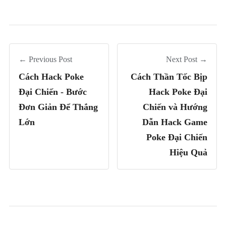
← Previous Post
Next Post →
Cách Hack Poke
Cách Thần Tốc Bịp
Đại Chiến - Bước
Hack Poke Đại
Đơn Giản Để Thắng
Chiến và Hướng
Lớn
Dẫn Hack Game
Poke Đại Chiến
Hiệu Quả