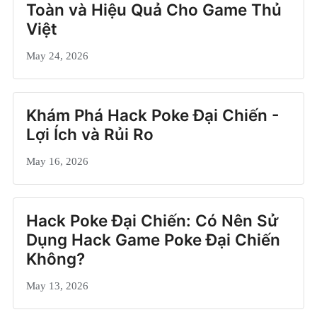
Toàn và Hiệu Quả Cho Game Thủ
Việt
May 24, 2026
Khám Phá Hack Poke Đại Chiến -
Lợi Ích và Rủi Ro
May 16, 2026
Hack Poke Đại Chiến: Có Nên Sử
Dụng Hack Game Poke Đại Chiến
Không?
May 13, 2026