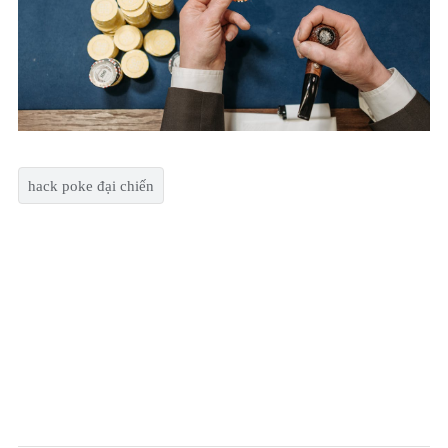
hack poke đại chiến