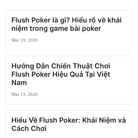
Flush Poker là gì? Hiểu rõ về khái
niệm trong game bài poker
Mar 19, 2026
Hướng Dẫn Chiến Thuật Chơi
Flush Poker Hiệu Quả Tại Việt
Nam
Mar 13, 2026
Hiểu Về Flush Poker: Khái Niệm và
Cách Chơi