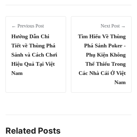
← Previous Post
Next Post →
Hướng Dẫn Chi
Tìm Hiểu Về Thùng
Tiết về Thùng Phá
Phá Sảnh Poker -
Sảnh và Cách Chơi
Phụ Kiện Không
Hiệu Quả Tại Việt
Thể Thiếu Trong
Nam
Các Nhà Cái Ở Việt
Nam
Related Posts