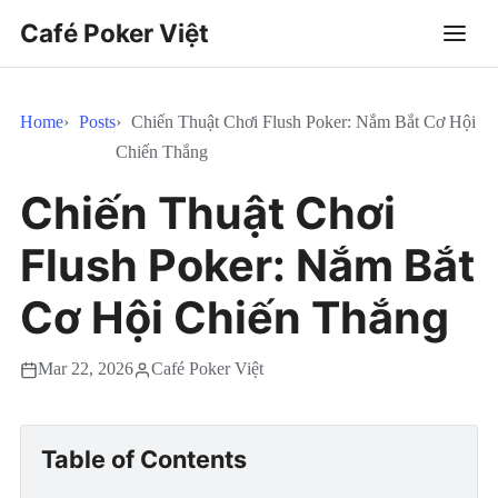
Café Poker Việt
Home
Posts
Chiến Thuật Chơi Flush Poker: Nắm Bắt Cơ Hội
Chiến Thắng
Chiến Thuật Chơi
Flush Poker: Nắm Bắt
Cơ Hội Chiến Thắng
Mar 22, 2026
Café Poker Việt
Table of Contents