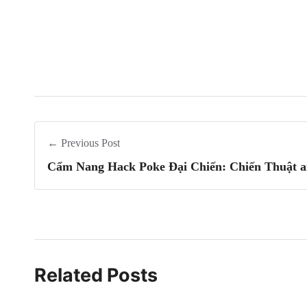
← Previous Post
Cẩm Nang Hack Poke Đại Chiến: Chiến Thuật 
Related Posts