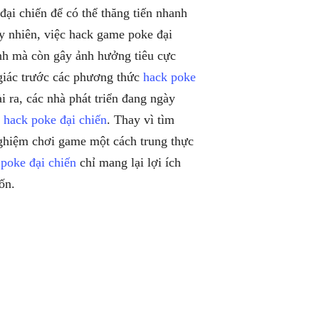
ại chiến để có thể thăng tiến nhanh
nhiên, việc hack game poke đại
nh mà còn gây ảnh hưởng tiêu cực
giác trước các phương thức
hack poke
i ra, các nhà phát triển đang ngày
c
hack poke đại chiến
. Thay vì tìm
nghiệm chơi game một cách trung thực
 poke đại chiến
chỉ mang lại lợi ích
ốn.