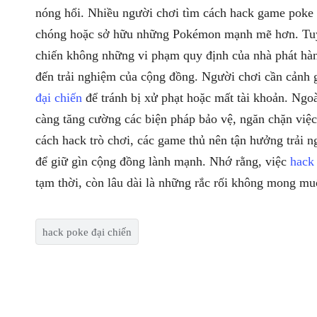
nóng hổi. Nhiều người chơi tìm cách hack game poke đ
chóng hoặc sở hữu những Pokémon mạnh mẽ hơn. Tuy 
chiến không những vi phạm quy định của nhà phát hà
đến trải nghiệm của cộng đồng. Người chơi cần cảnh 
đại chiến
để tránh bị xử phạt hoặc mất tài khoản. Ngoà
càng tăng cường các biện pháp bảo vệ, ngăn chặn việ
cách hack trò chơi, các game thủ nên tận hưởng trải 
để giữ gìn cộng đồng lành mạnh. Nhớ rằng, việc
hack
tạm thời, còn lâu dài là những rắc rối không mong mu
hack poke đại chiến