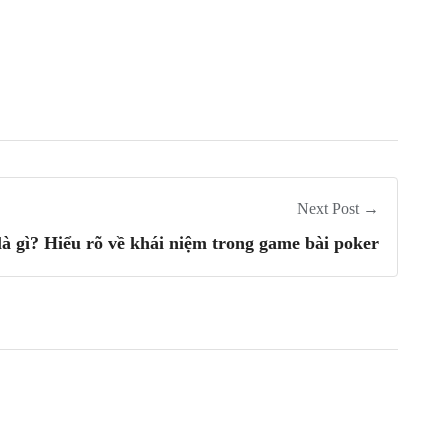
Next Post →
là gì? Hiểu rõ về khái niệm trong game bài poker