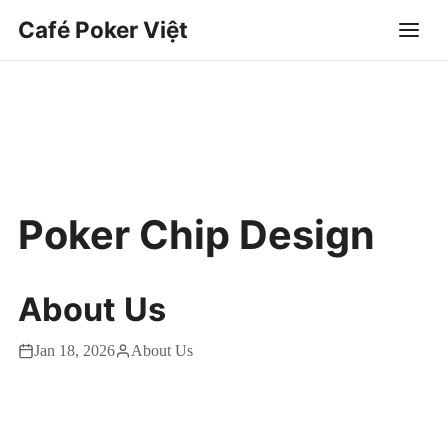
Café Poker Việt
Poker Chip Design
About Us
Jan 18, 2026
About Us