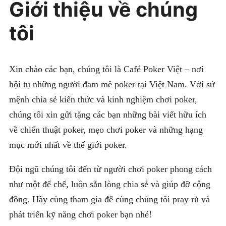
Giới thiệu về chúng
tôi
Xin chào các bạn, chúng tôi là Café Poker Việt – nơi
hội tụ những người đam mê poker tại Việt Nam. Với sứ
mệnh chia sẻ kiến thức và kinh nghiệm chơi poker,
chúng tôi xin gửi tặng các bạn những bài viết hữu ích
về chiến thuật poker, mẹo chơi poker và những hạng
mục mới nhất về thế giới poker.
Đội ngũ chúng tôi đến từ người chơi poker phong cách
như một đế chế, luôn sẵn lòng chia sẻ và giúp đỡ cộng
đồng. Hãy cùng tham gia để cùng chúng tôi pray rủ và
phát triển kỹ năng chơi poker bạn nhé!