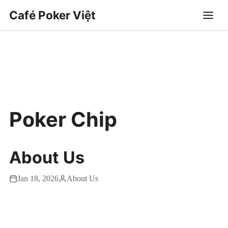
Café Poker Việt
Poker Chip
About Us
Jan 18, 2026
About Us