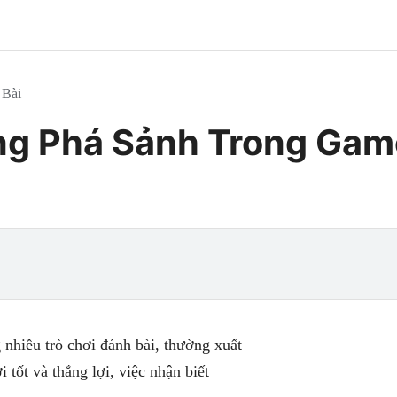
 Bài
ng Phá Sảnh Trong Gam
nhiều trò chơi đánh bài, thường xuất
 tốt và thắng lợi, việc nhận biết