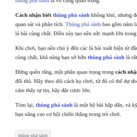
thùng phá sảnh
là vô cùng quan trọng.
Cách nhận biết
thùng phá sảnh
không khó, nhưng đò
quan sát và phân tích.
Thùng phá sảnh
bao gồm năm lá b
lá bài cùng chất. Điều này tạo nên sức mạnh lớn trong
Khi chơi, bạn nên chú ý đến các lá bài xuất hiện từ đầu
cùng chất, khả năng bạn sở hữu
thùng phá sảnh
là rấ
Đừng quên rằng, một phần quan trọng trong
cách nhậ
đối thủ. Hãy theo dõi cách họ chơi, từ đó có thể dự đ
cảm thấy tự tin, hãy đặt cược lớn.
Tóm lại,
thùng phá sảnh
là một bộ bài hấp dẫn, và kỹ
bạn nâng cao cơ hội chiến thắng trong trò chơi.
thùng phá sảnh