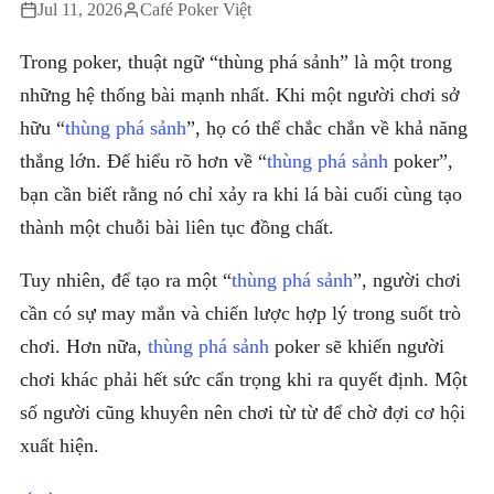
Jul 11, 2026
Café Poker Việt
Trong poker, thuật ngữ “thùng phá sảnh” là một trong
những hệ thống bài mạnh nhất. Khi một người chơi sở
hữu “
thùng phá sảnh
”, họ có thể chắc chắn về khả năng
thắng lớn. Để hiểu rõ hơn về “
thùng phá sảnh
poker”,
bạn cần biết rằng nó chỉ xảy ra khi lá bài cuối cùng tạo
thành một chuỗi bài liên tục đồng chất.
Tuy nhiên, để tạo ra một “
thùng phá sảnh
”, người chơi
cần có sự may mắn và chiến lược hợp lý trong suốt trò
chơi. Hơn nữa,
thùng phá sảnh
poker sẽ khiến người
chơi khác phải hết sức cẩn trọng khi ra quyết định. Một
số người cũng khuyên nên chơi từ từ để chờ đợi cơ hội
xuất hiện.