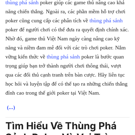
thùng phá sảnh
poker giúp các game thủ nâng cao khả
năng chiến thắng. Ngoài ra, các phần mềm hỗ trợ chơi
poker cũng cung cấp các phân tích về
thùng phá sảnh
poker để người chơi có thể đưa ra quyết định chính xác.
Nhờ đó, game thủ Việt Nam ngày càng nâng cao kỹ
năng và niềm đam mê đối với các trò chơi poker. Nắm
vững kiến thức về
thùng phá sảnh
poker là bước quan
trọng giúp bạn trở thành người chơi thông thái, vượt
qua các đối thủ cạnh tranh trên bàn cược. Hãy liên tục
học hỏi và luyện tập để có thể tạo ra những chiến thắng
đỉnh cao trong thế giới poker tại Việt Nam.
(...)
Tìm Hiểu Về Thùng Phá