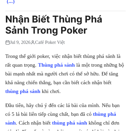
(...)
Nhận Biết Thùng Phá
Sảnh Trong Poker
Jul 9, 2026
Café Poker Việt
Trong thế giới poker, việc nhận biết thùng phá sảnh là
rất quan trọng.
Thùng phá sảnh
là một trong những bộ
bài mạnh nhất mà người chơi có thể sở hữu. Để tăng
khả năng chiến thắng, bạn cần biết cách nhận biết
thùng phá sảnh
khi chơi.
Đầu tiên, hãy chú ý đến các lá bài của mình. Nếu bạn
có 5 lá bài liên tiếp cùng chất, bạn đã có
thùng phá
sảnh
. Cách nhận biết
thùng phá sảnh
không chỉ đơn