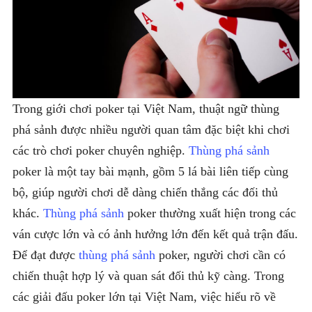
Trong giới chơi poker tại Việt Nam, thuật ngữ thùng
phá sảnh được nhiều người quan tâm đặc biệt khi chơi
các trò chơi poker chuyên nghiệp.
Thùng phá sảnh
poker là một tay bài mạnh, gồm 5 lá bài liên tiếp cùng
bộ, giúp người chơi dễ dàng chiến thắng các đối thủ
khác.
Thùng phá sảnh
poker thường xuất hiện trong các
ván cược lớn và có ảnh hưởng lớn đến kết quả trận đấu.
Để đạt được
thùng phá sảnh
poker, người chơi cần có
chiến thuật hợp lý và quan sát đối thủ kỹ càng. Trong
các giải đấu poker lớn tại Việt Nam, việc hiểu rõ về