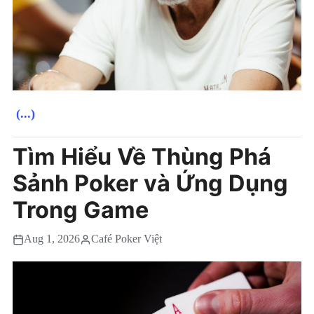
(...)
Tìm Hiểu Về Thùng Phá
Sảnh Poker và Ứng Dụng
Trong Game
Aug 1, 2026
Café Poker Việt