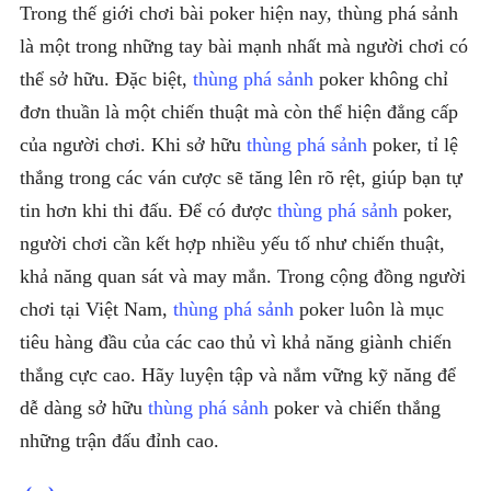
Trong thế giới chơi bài poker hiện nay, thùng phá sảnh
là một trong những tay bài mạnh nhất mà người chơi có
thể sở hữu. Đặc biệt,
thùng phá sảnh
poker không chỉ
đơn thuần là một chiến thuật mà còn thể hiện đẳng cấp
của người chơi. Khi sở hữu
thùng phá sảnh
poker, tỉ lệ
thắng trong các ván cược sẽ tăng lên rõ rệt, giúp bạn tự
tin hơn khi thi đấu. Để có được
thùng phá sảnh
poker,
người chơi cần kết hợp nhiều yếu tố như chiến thuật,
khả năng quan sát và may mắn. Trong cộng đồng người
chơi tại Việt Nam,
thùng phá sảnh
poker luôn là mục
tiêu hàng đầu của các cao thủ vì khả năng giành chiến
thắng cực cao. Hãy luyện tập và nắm vững kỹ năng để
dễ dàng sở hữu
thùng phá sảnh
poker và chiến thắng
những trận đấu đỉnh cao.