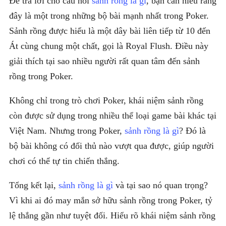
Để trả lời cho câu hỏi
sảnh rồng là gì
, bạn cần hiểu rằng
đây là một trong những bộ bài mạnh nhất trong Poker.
Sảnh rồng được hiểu là một dây bài liên tiếp từ 10 đến
Át cùng chung một chất, gọi là Royal Flush. Điều này
giải thích tại sao nhiều người rất quan tâm đến sảnh
rồng trong Poker.
Không chỉ trong trò chơi Poker, khái niệm sảnh rồng
còn được sử dụng trong nhiều thể loại game bài khác tại
Việt Nam. Nhưng trong Poker,
sảnh rồng là gì
? Đó là
bộ bài không có đối thủ nào vượt qua được, giúp người
chơi có thể tự tin chiến thắng.
Tổng kết lại,
sảnh rồng là gì
và tại sao nó quan trọng?
Vì khi ai đó may mắn sở hữu sảnh rồng trong Poker, tỷ
lệ thắng gần như tuyệt đối. Hiểu rõ khái niệm sảnh rồng