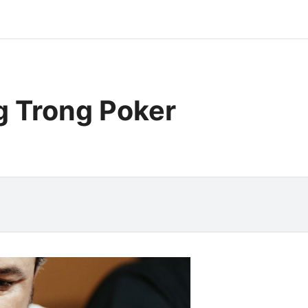
 Trong Poker