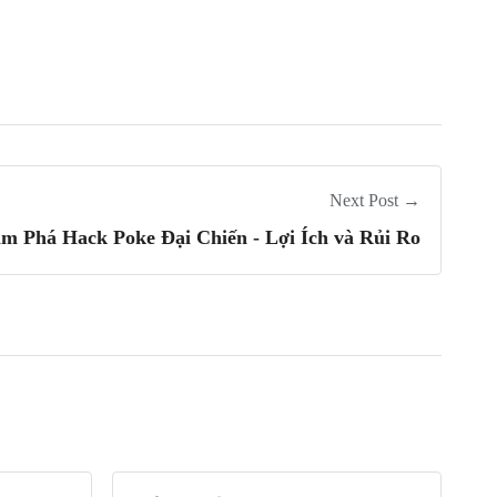
Next Post →
m Phá Hack Poke Đại Chiến - Lợi Ích và Rủi Ro