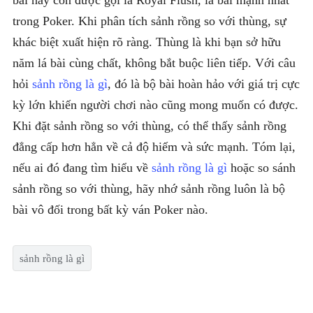
bài này còn được gọi là Royal Flush, lá bài mạnh nhất
trong Poker. Khi phân tích sảnh rồng so với thùng, sự
khác biệt xuất hiện rõ ràng. Thùng là khi bạn sở hữu
năm lá bài cùng chất, không bắt buộc liên tiếp. Với câu
hỏi
sảnh rồng là gì
, đó là bộ bài hoàn hảo với giá trị cực
kỳ lớn khiến người chơi nào cũng mong muốn có được.
Khi đặt sảnh rồng so với thùng, có thể thấy sảnh rồng
đẳng cấp hơn hẳn về cả độ hiếm và sức mạnh. Tóm lại,
nếu ai đó đang tìm hiểu về
sảnh rồng là gì
hoặc so sánh
sảnh rồng so với thùng, hãy nhớ sảnh rồng luôn là bộ
bài vô đối trong bất kỳ ván Poker nào.
sảnh rồng là gì