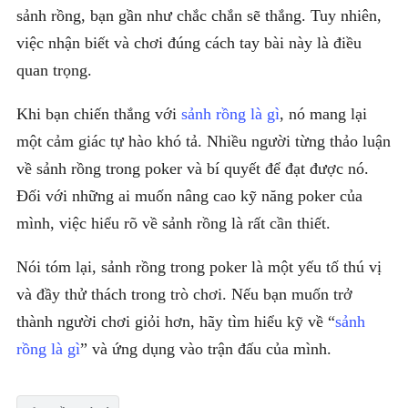
sảnh rồng, bạn gần như chắc chắn sẽ thắng. Tuy nhiên,
việc nhận biết và chơi đúng cách tay bài này là điều
quan trọng.
Khi bạn chiến thắng với
sảnh rồng là gì
, nó mang lại
một cảm giác tự hào khó tả. Nhiều người từng thảo luận
về sảnh rồng trong poker và bí quyết để đạt được nó.
Đối với những ai muốn nâng cao kỹ năng poker của
mình, việc hiểu rõ về sảnh rồng là rất cần thiết.
Nói tóm lại, sảnh rồng trong poker là một yếu tố thú vị
và đầy thử thách trong trò chơi. Nếu bạn muốn trở
thành người chơi giỏi hơn, hãy tìm hiểu kỹ về “
sảnh
rồng là gì
” và ứng dụng vào trận đấu của mình.