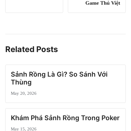
Game Thủ Việt
Related Posts
Sảnh Rồng Là Gì? So Sánh Với
Thùng
May 20, 2026
Khám Phá Sảnh Rồng Trong Poker
May 15, 2026