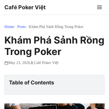
Café Poker Việt
Home
Posts
Khám Phá Sảnh Rồng Trong Poker
Khám Phá Sảnh Rồng
Trong Poker
May 23, 2026
Café Poker Việt
Table of Contents