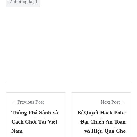
sảnh rồng là gì
← Previous Post
Next Post →
Thùng Phá Sảnh và
Bí Quyết Hack Poke
Cách Chơi Tại Việt
Đại Chiến An Toàn
Nam
và Hiệu Quả Cho