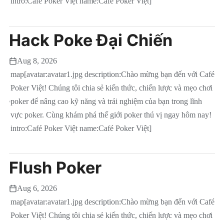
intro:Café Poker Việt name:Café Poker Việt]
Hack Poke Đại Chiến
Aug 8, 2026
map[avatar:avatar1.jpg description:Chào mừng bạn đến với Café
Poker Việt! Chúng tôi chia sẻ kiến thức, chiến lược và mẹo chơi
poker để nâng cao kỹ năng và trải nghiệm của bạn trong lĩnh
vực poker. Cùng khám phá thế giới poker thú vị ngay hôm nay!
intro:Café Poker Việt name:Café Poker Việt]
Flush Poker
Aug 6, 2026
map[avatar:avatar1.jpg description:Chào mừng bạn đến với Café
Poker Việt! Chúng tôi chia sẻ kiến thức, chiến lược và mẹo chơi